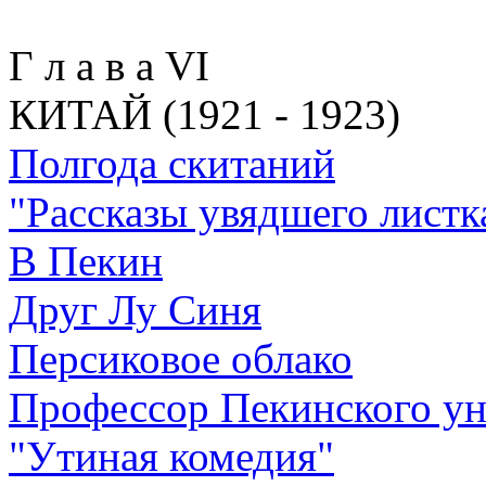
Г л а в а VI
КИТАЙ (1921 - 1923)
Полгода скитаний
"Рассказы увядшего листк
В Пекин
Друг Лу Синя
Персиковое облако
Профессор Пекинского ун
"Утиная комедия"