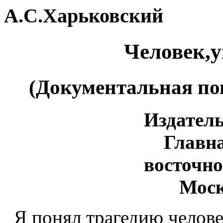
А.С.Харьковский
Человек,
(Документальная п
Издател
Главн
восточн
Моск
Я понял трагедию человек